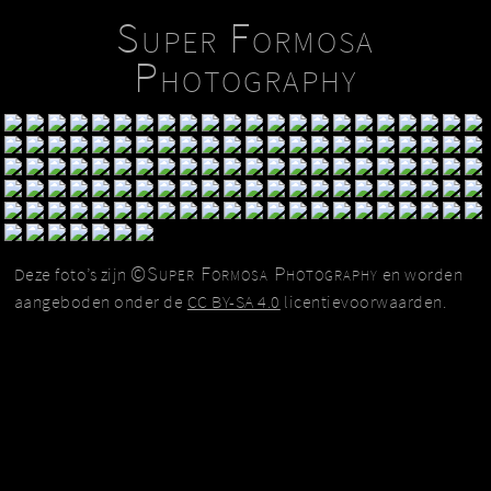
Super Formosa
Photography
©Super Formosa Photography
Deze foto’s zijn
en worden
aangeboden onder de
CC BY-SA 4.0
licentievoorwaarden.