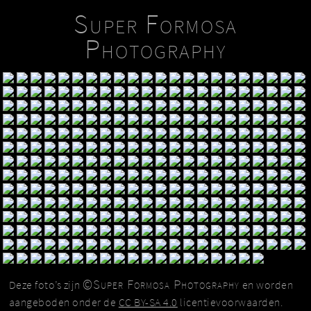
Super Formosa
Photography
©Super Formosa Photography
Deze foto’s zijn
en worden
aangeboden onder de
CC BY-SA 4.0
licentievoorwaarden.