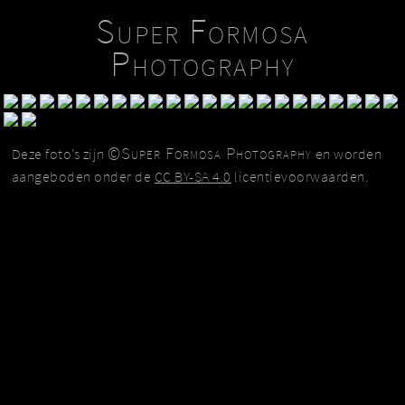
Super Formosa
Photography
©Super Formosa Photography
Deze foto’s zijn
en worden
aangeboden onder de
CC BY-SA 4.0
licentievoorwaarden.