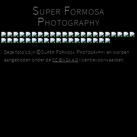
Super Formosa
Photography
©Super Formosa Photography
Deze foto’s zijn
en worden
aangeboden onder de
CC BY-SA 4.0
licentievoorwaarden.