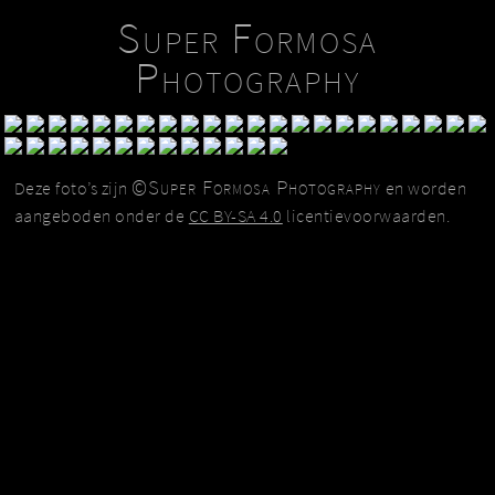
Super Formosa
Photography
©Super Formosa Photography
Deze foto’s zijn
en worden
aangeboden onder de
CC BY-SA 4.0
licentievoorwaarden.