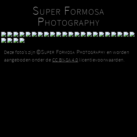
Super Formosa
Photography
©Super Formosa Photography
Deze foto’s zijn
en worden
aangeboden onder de
CC BY-SA 4.0
licentievoorwaarden.