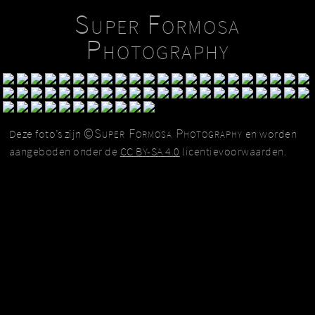
Super Formosa
Photography
©Super Formosa Photography
Deze foto’s zijn
en worden
aangeboden onder de
CC BY-SA 4.0
licentievoorwaarden.