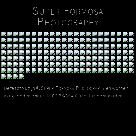
Super Formosa
Photography
©Super Formosa Photography
Deze foto’s zijn
en worden
aangeboden onder de
CC BY-SA 4.0
licentievoorwaarden.